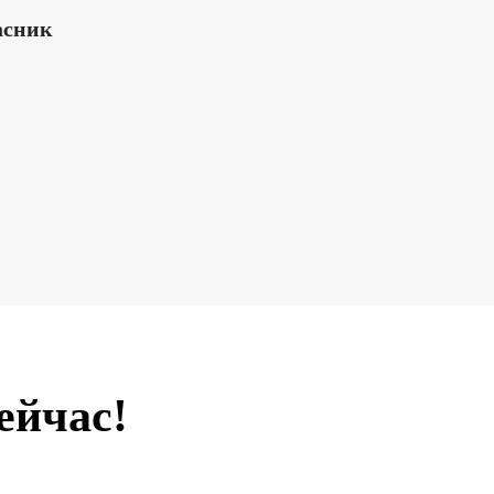
асник
ейчас!