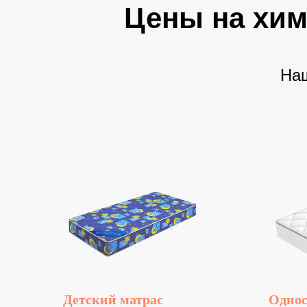
Цены на хим
Наш
Детский матрас
Однос