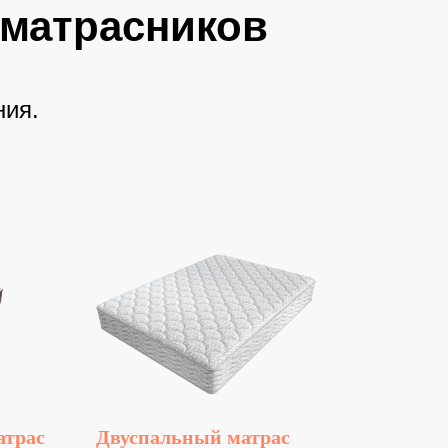
аматрасников
ния.
атрас
Двуспальный матрас