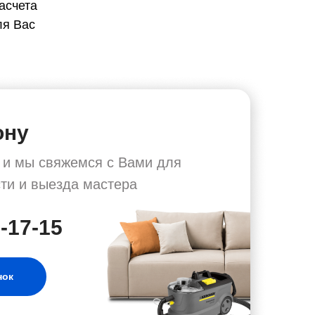
асчета
ля Вас
ону
у и мы свяжемся с Вами для
ти и выезда мастера
8-17-15
нок