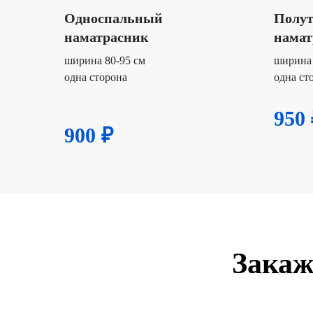
Односпальный
Полу
наматрасник
намат
ширина 80-95 см
ширина 
одна сторона
одна ст
950 
900 ₽
Закаж