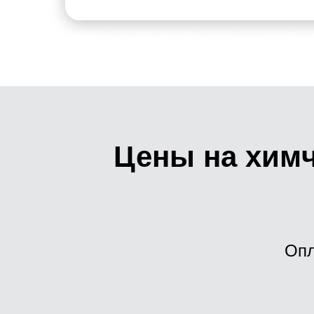
Цены на химч
Опл