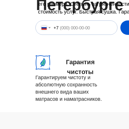
Петербурге
его размера. Степень загрязненности
стоимость услуг. Быстрая сушка. Гар
+7
Гарантия
чистоты
Гарантируем чистоту и
абсолютную сохранность
внешнего вида ваших
матрасов и наматрасников.