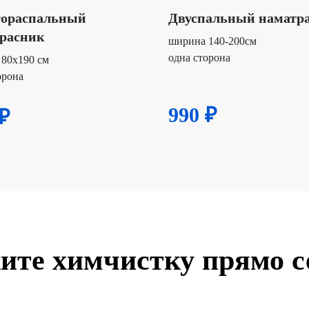
тораспальный
Двуспальный наматр
расник
ширина 140-200см
одна сторона
80х190 см
орона
990 ₽
₽
ите химчистку прямо с