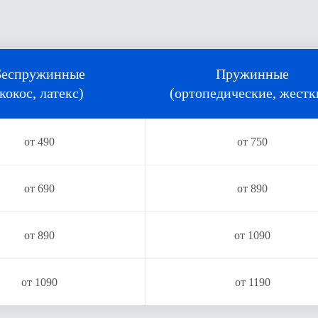
Беспружинные
Пружинные
(кокос, латекс)
(ортопедические, жестк
от 490
от 750
от 690
от 890
от 890
от 1090
от 1090
от 1190