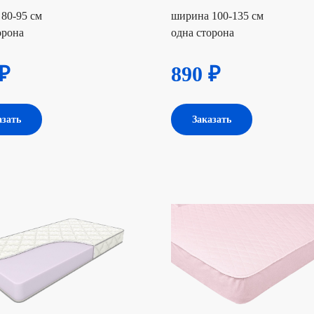
80-95 см
ширина 100-135 см
орона
одна сторона
₽
890 ₽
азать
Заказать