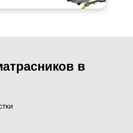
матрасников в
стки