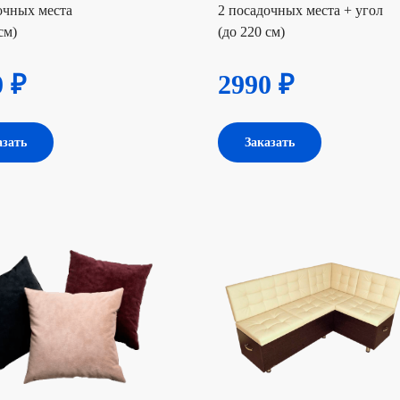
очных места
2 посадочных места + угол
см)
(до 220 см)
0 ₽
2990 ₽
азать
Заказать