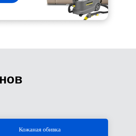
анов
Кожаная обивка