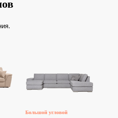
нов
ния.
Большой угловой