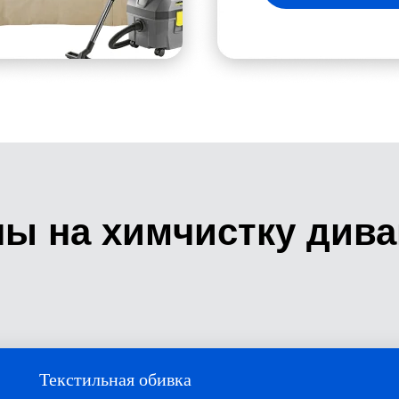
ы на химчистку див
Текстильная обивка