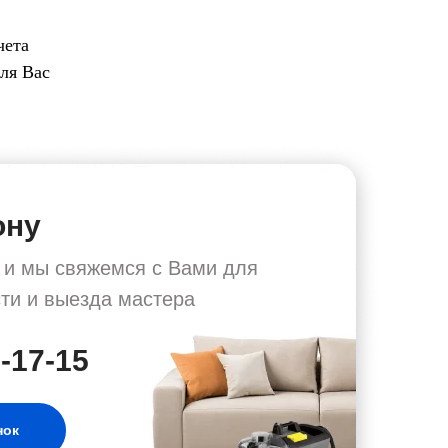
чета
ля Вас
ону
у и мы свяжемся с Вами для
ти и выезда мастера
8-17-15
нок