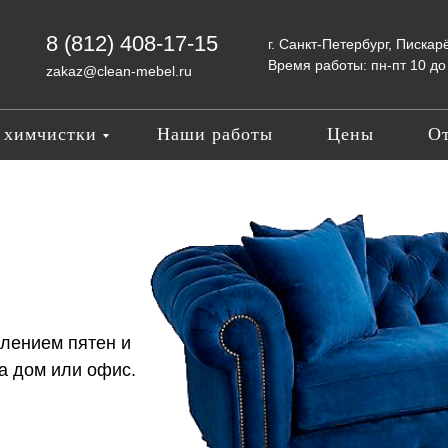
8 (812) 408-17-15
г. Санкт-Петербург, Пискар
Время работы: пн-пт 10 до 
zakaz@clean-mebel.ru
 химчистки
Наши работы
Цены
О
лением пятен и
а дом или офис.