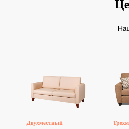
Це
Наш
Двухместный
Трех